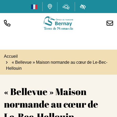
Gestion des traceurs
Aller
Météo
(ouverture dans
Carte interactive
Accessibilité
au
contenu
TÉL.
NOUS
Office de tourisme Bern
Accueil
« Bellevue » Maison normande au cœur de Le-Bec-
Hellouin
« Bellevue » Maison
normande au cœur de
Le-Bec-Hellouin