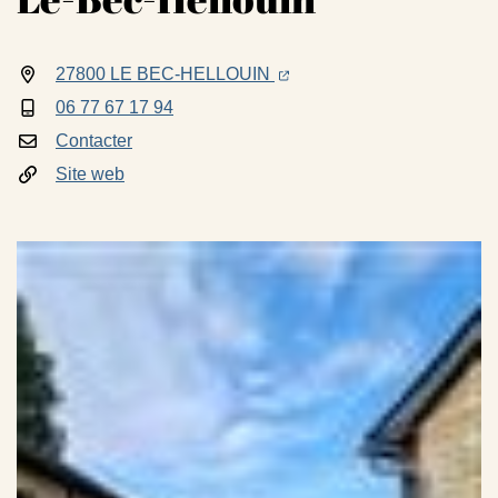
(ouverture dans un nouvel on
(ouverture dans un nouvel 
27800 LE BEC-HELLOUIN
INFOS UTILES
06 77 67 17 94
Contacter
Site web