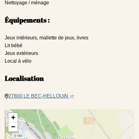
Nettoyage / ménage
Équipements :
Jeux intérieurs, mallette de jeux, livres
Lit bébé
Jeux extérieurs
Local à vélo
Localisation
(ouverture dans un nouvel ongle
(ouverture dans un nouvel ong
27800 LE BEC-HELLOUIN
+
−