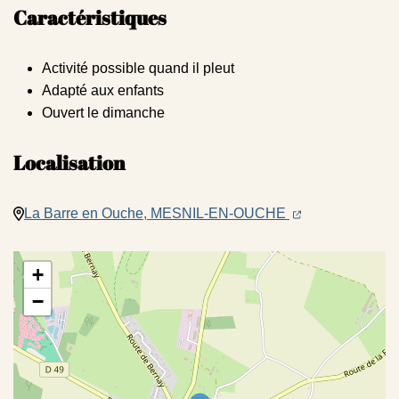
Caractéristiques
Activité possible quand il pleut
Adapté aux enfants
Ouvert le dimanche
Localisation
(ouverture dans u
(ouverture dans
La Barre en Ouche, MESNIL-EN-OUCHE
+
−