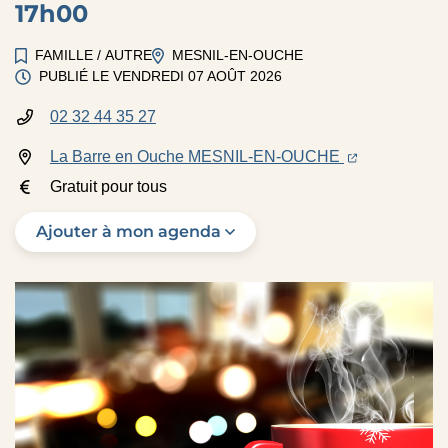
17h00
FAMILLE
/
AUTRE
MESNIL-EN-OUCHE
PUBLIÉ LE
VENDREDI 07 AOÛT 2026
02 32 44 35 27
INFOS UTILES
(ouverture dan
(ouverture d
La Barre en Ouche MESNIL-EN-OUCHE
Gratuit pour tous
Ajouter à mon agenda