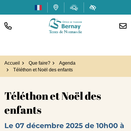
Gestion des traceurs
Aller
Météo
(ouverture dans
Carte interactive
Accessibilité
au
contenu
TÉL.
NOUS
Office de tourisme Bern
Accueil
Que faire?
Agenda
Téléthon et Noël des enfants
Téléthon et Noël des
enfants
Le
07
décembre
2025
de 10h00 à