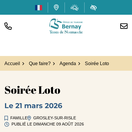
Gestion des traceurs
Aller
Météo
(ouverture dans
Carte interactive
Accessibilité
au
contenu
TÉL.
NOUS
Office de tourisme Bern
Accueil
Que faire?
Agenda
Soirée Loto
Soirée Loto
Le
21
mars
2026
FAMILLE
GROSLEY-SUR-RISLE
PUBLIÉ LE
DIMANCHE 09 AOÛT 2026