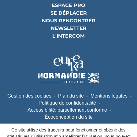
ESPACE PRO
SE DÉPLACER
NOUS RENCONTRER
NEWSLETTER
L'INTERCOM
Partenaires
(ouverture dans un nouvel ongle
(ouverture dans un nouvel ongle
Gestion des cookies
Plan du site
Mentions légales
Politique de confidentialité
Accessibilité: partiellement conforme
Écoconception du site
Ce site utilise des traceurs pour fonctionner et obtenir des
Inovagora (ouverture dans un no
Site réalisé par
statistiques d'utilisation afin améliorer l'utilisation, vous pouvez