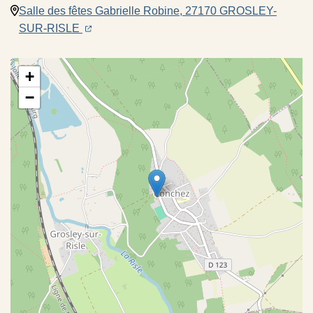
Salle des fêtes Gabrielle Robine, 27170 GROSLEY-
(ouverture dans un nouvel onglet)
(ouverture dans un nouvel onglet)
SUR-RISLE
+
−