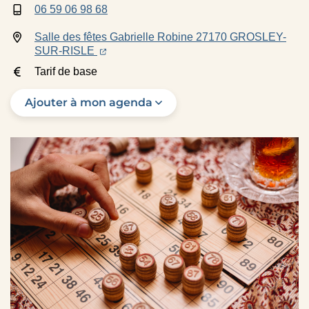
06 59 06 98 68
INFOS UTILES
Salle des fêtes Gabrielle Robine 27170 GROSLEY-
(ouverture dans un nouvel onglet)
(ouverture dans un nouvel onglet)
SUR-RISLE
Tarif de base
Ajouter à mon agenda