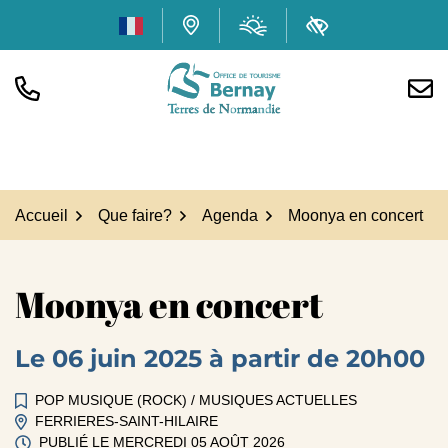
Gestion des traceurs
Aller
Météo
(ouverture dans
Carte interactive
Accessibilité
au
contenu
TÉL.
NOUS
Office de tourisme Bern
Accueil
Que faire?
Agenda
Moonya en concert
Moonya en concert
Le
06
juin
2025
à partir de 20h00
POP MUSIQUE (ROCK)
/
MUSIQUES ACTUELLES
FERRIERES-SAINT-HILAIRE
PUBLIÉ LE
MERCREDI 05 AOÛT 2026