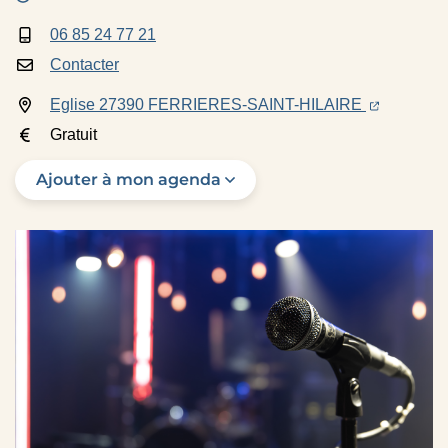
06 85 24 77 21
INFOS UTILES
Contacter
(ouverture 
(ouvertur
Eglise 27390 FERRIERES-SAINT-HILAIRE
Gratuit
Ajouter à mon agenda