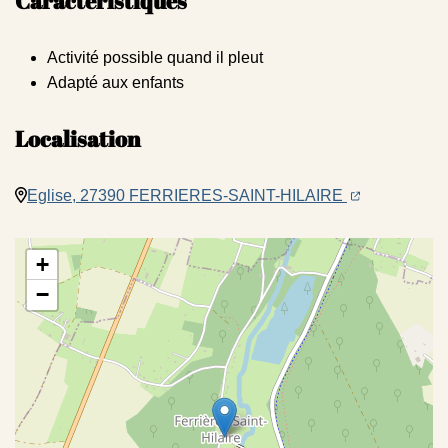
Caractéristiques
Activité possible quand il pleut
Adapté aux enfants
Localisation
(ouverture dan
(ouverture d
Eglise, 27390 FERRIERES-SAINT-HILAIRE
+
−