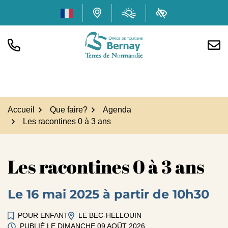
Gestion des traceurs
Aller
Météo
(ouverture dans
Carte interactive
Accessibilité
au
contenu
TÉL.
NOUS
Office de tourisme Bern
Accueil
Que faire?
Agenda
Les racontines 0 à 3 ans
Les racontines 0 à 3 ans
Le
16
mai
2025
à partir de 10h30
POUR ENFANT
LE BEC-HELLOUIN
PUBLIÉ LE
DIMANCHE 09 AOÛT 2026