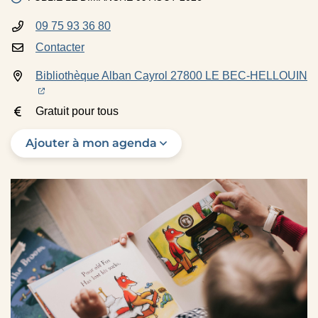
09 75 93 36 80
INFOS UTILES
Contacter
Bibliothèque Alban Cayrol 27800 LE BEC-HELLOUIN
(ouverture dans un nouvel onglet)
(ouverture dans un nouvel onglet)
Gratuit pour tous
Ajouter à mon agenda