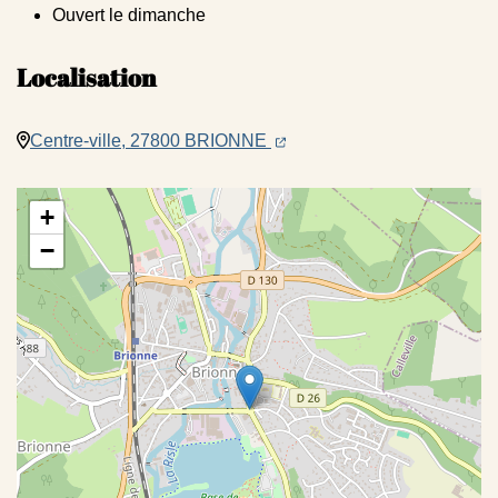
Ouvert le dimanche
Localisation
(ouverture dans un nouvel on
(ouverture dans un nouvel 
Centre-ville, 27800 BRIONNE
+
−