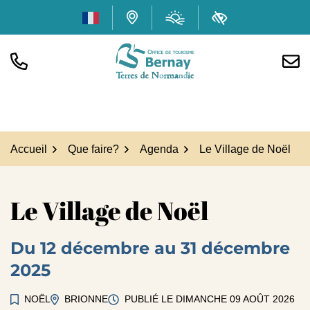
Gestion des traceurs
Aller
Météo
(ouverture dans
Carte interactive
Accessibilité
au
contenu
TÉL.
NOUS
Office de tourisme Bern
Accueil
Que faire?
Agenda
Le Village de Noël
Le Village de Noël
Du
12
décembre
au
31
décembre
2025
NOËL
BRIONNE
PUBLIÉ LE
DIMANCHE 09 AOÛT 2026