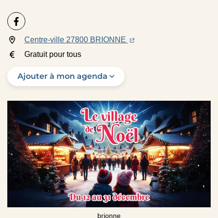
INFOS UTILES
Page Facebook (nouvelle fenêtre)
(ouverture dans un nouvel
(ouverture dans un nouve
Centre-ville 27800 BRIONNE
Gratuit pour tous
Ajouter à mon agenda
brionne