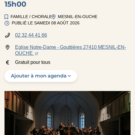
15h00
FAMILLE
/
CHORALE
MESNIL-EN-OUCHE
PUBLIÉ LE
SAMEDI 08 AOÛT 2026
02 32 44 41 66
INFOS UTILES
Eglise Notre-Dame - Gouttières 27410 MESNIL-EN-
(ouverture dans un nouvel onglet)
(ouverture dans un nouvel onglet)
OUCHE
Gratuit pour tous
Ajouter à mon agenda