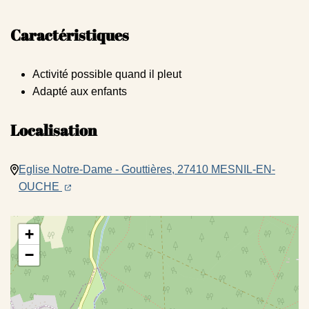
Caractéristiques
Activité possible quand il pleut
Adapté aux enfants
Localisation
Eglise Notre-Dame - Gouttières, 27410 MESNIL-EN-
(ouverture dans un nouvel onglet)
(ouverture dans un nouvel onglet)
OUCHE
+
−