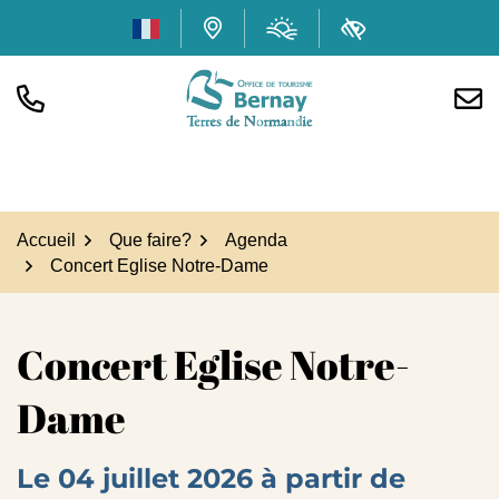
Gestion des traceurs
Aller
Météo
(ouverture dans
Carte interactive
Accessibilité
au
contenu
TÉL.
NOUS
Office de tourisme Bern
Accueil
Que faire?
Agenda
Concert Eglise Notre-Dame
Concert Eglise Notre-
Dame
Le
04
juillet
2026
à partir de