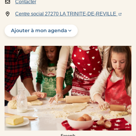
Contacter
(ouvertu
(ouver
Centre social 27270 LA TRINITE-DE-REVILLE
Ajouter à mon agenda
Freepik