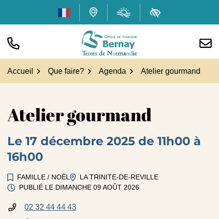
Gestion des traceurs
Aller
Météo
(ouverture dans
Carte interactive
Accessibilité
au
contenu
TÉL.
NOUS
Office de tourisme Bern
Accueil
Que faire?
Agenda
Atelier gourmand
Atelier gourmand
Le
17
décembre
2025
de 11h00 à
16h00
FAMILLE
/
NOËL
LA TRINITE-DE-REVILLE
PUBLIÉ LE
DIMANCHE 09 AOÛT 2026
02 32 44 44 43
INFOS UTILES