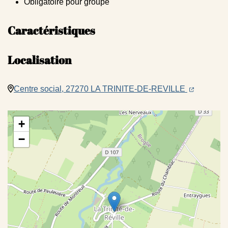
Obligatoire pour groupe
Caractéristiques
Localisation
(ouverture 
(ouvertur
Centre social, 27270 LA TRINITE-DE-REVILLE
+
−